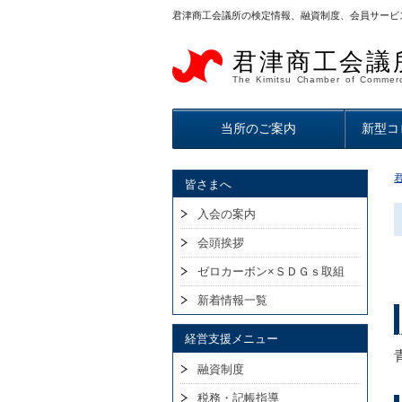
君津商工会議所の検定情報、融資制度、会員サービ
君津商工会議
The Kimitsu Chamber of Commerc
当所のご案内
新型コ
皆さまへ
入会の案内
会頭挨拶
ゼロカーボン×ＳＤＧｓ取組
新着情報一覧
経営支援メニュー
融資制度
税務・記帳指導