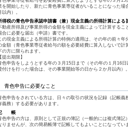
青色事業専従者給与を必要経費に算入しようとする年の３月15
業を開始したり、新たに青色事業専従者がいることになった場
月以内）。
所得税の青色申告承認申請書（兼）現金主義の所得計算による
不動産所得及び事業所得の金額を現金主義によって計算するこ
場合に必要な届出（申請）書です。
この現金主義による所得計算の特例の適用は、その年の前々年
の金額（青色事業専従者給与の額を必要経費に算入しないで計算
下の方に限られます。
【提出期限】
青色申告をしようとする年の３月15日まで（その年の１月16
貸付けを行った場合は、その事業開始等の日から２か月以内）
青色申告に必要なこと
青色申告をされている方は、日々の取引の状況を記録（記帳義
存義務）する必要があります。
記 帳
青色申告の方は、原則として正規の簿記（一般的には複式簿記
なりませんが、次の簡易帳簿で記帳してもよいことになってい