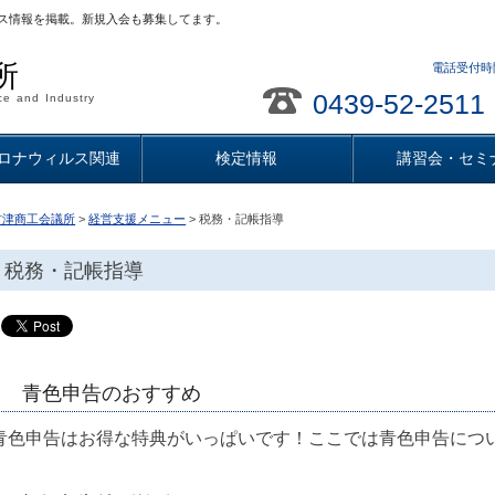
ス情報を掲載。新規入会も募集してます。
所
電話受付時間
0439-52-2511
e and Industry
ロナウィルス関連
検定情報
講習会・セミ
君津商工会議所
>
経営支援メニュー
> 税務・記帳指導
税務・記帳指導
青色申告のおすすめ
青色申告はお得な特典がいっぱいです！ここでは青色申告につ