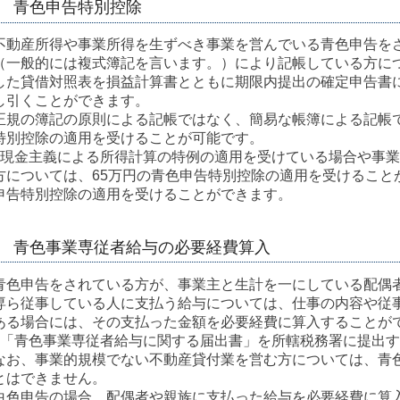
青色申告特別控除
不動産所得や事業所得を生ずべき事業を営んでいる青色申告を
（一般的には複式簿記を言います。）により記帳している方に
した貸借対照表を損益計算書とともに期限内提出の確定申告書に
し引くことができます。
正規の簿記の原則による記帳ではなく、簡易な帳簿による記帳で
特別控除の適用を受けることが可能です。
※現金主義による所得計算の特例の適用を受けている場合や事
方については、65万円の青色申告特別控除の適用を受けること
申告特別控除の適用を受けることができます。
青色事業専従者給与の必要経費算入
青色申告をされている方が、事業主と生計を一にしている配偶者
専ら従事している人に支払う給与については、仕事の内容や従
ある場合には、その支払った金額を必要経費に算入することが
※「青色事業専従者給与に関する届出書」を所轄税務署に提出
なお、事業的規模でない不動産貸付業を営む方については、青
とはできません。
白色申告の場合、配偶者や親族に支払った給与を必要経費に算