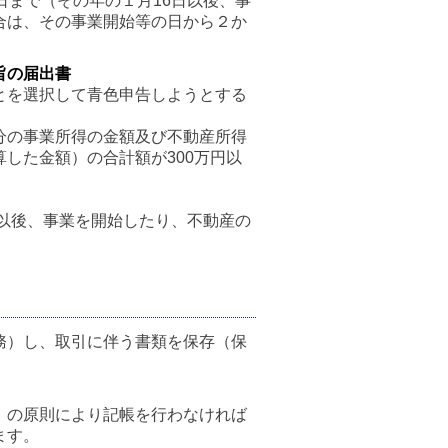
日まで（その年の１月16日以後、事
合は、その事業開始等の日から２か
旨の届出書
とを選択して青色申告しようとする
分の事業所得の金額及び不動産所得
した金額）の合計額が300万円以
日以後、事業を開始したり、不動産の
。
務）し、取引に伴う書類を保存（保
）の原則により記帳を行わなければ
ます。