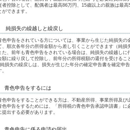
従者控除として、配偶者は最高86万円、15歳以上の親族は最高
とができます。
純損失の繰越しと繰戻し
青色申告をされている方については、事業から生じた純損失の
て、順次各年分の所得金額から差し引くことができます（純損
また、前年も青色申告をされている場合は、純損失の繰越しに
金額に繰り戻して控除し、前年分の所得税額の還付を受けるこ
※純損失の繰戻しは、損失が生じた年分の確定申告書を確定申
す。
青色申告をするには
青色申告をすることができる方は、不動産所得、事業所得及び
青色申告をするためには、「所得税の青色申告承認申請書」に
に提出する必要があります。
青色申告に係る申請や届出