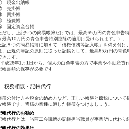
① 現金出納帳
② 売掛帳
③ 買掛帳
④ 経費帳
⑤ 固定資産台帳
ただし、上記5つの簡易帳簿だけでは、最高65万円の青色申告
（最高10万円の青色申告特別控除の適用は受けられます。）。
上記５つの簡易帳簿に加えて「債権債務等記入帳」を備え付け
は、正規の簿記の原則に従った記帳として、最高65万円の青色
できます。
※平成26年1月1日から、個人の白色申告の方で事業や不動産
記帳書類の保存が必要です！
税務相談・記帳代行
帳簿の付け方や税金の納め方など、正しい帳簿と節税について
な帳簿です。皆様の業種に適した帳簿をつけましょう。
記帳代行のお勧め
記帳代行とは、当商工会議所の記帳担当職員が事業所に代わり
記帳代行の効果は