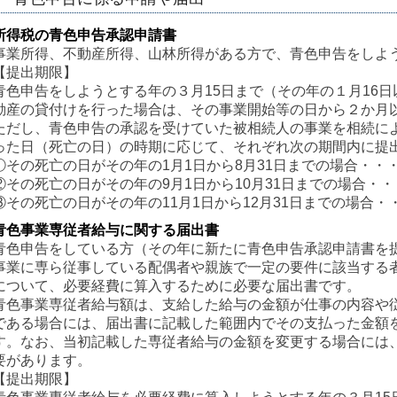
所得税の青色申告承認申請書
事業所得、不動産所得、山林所得がある方で、青色申告をしよ
【提出期限】
青色申告をしようとする年の３月15日まで（その年の１月16
動産の貸付けを行った場合は、その事業開始等の日から２か月
ただし、青色申告の承認を受けていた被相続人の事業を相続に
った日（死亡の日）の時期に応じて、それぞれ次の期間内に提
①その死亡の日がその年の1月1日から8月31日までの場合・・
②その死亡の日がその年の9月1日から10月31日までの場合・・
③その死亡の日がその年の11月1日から12月31日までの場合・
青色事業専従者給与に関する届出書
青色申告をしている方（その年に新たに青色申告承認申請書を
事業に専ら従事している配偶者や親族で一定の要件に該当する
について、必要経費に算入するために必要な届出書です。
青色事業専従者給与額は、支給した給与の金額が仕事の内容や
である場合には、届出書に記載した範囲内でその支払った金額
す。なお、当初記載した専従者給与の金額を変更する場合には
要があります。
【提出期限】