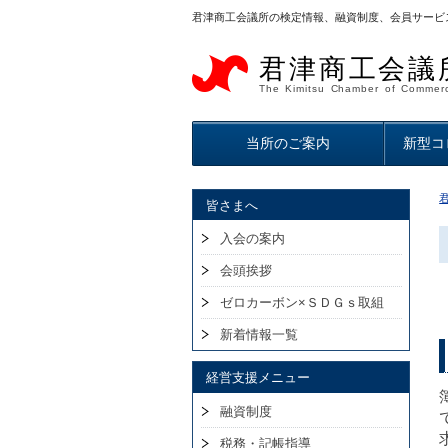
君津商工会議所の検定情報、融資制度、会員サービ
君津商工会議
The Kimitsu Chamber of Commerc
当所のご案内
新型コ
皆さまへ
入会の案内
会頭挨拶
ゼロカーボン×ＳＤＧｓ取組
新着情報一覧
経営支援メニュー
融資制度
税務・記帳指導