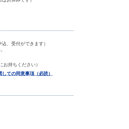
申込、受付ができます）
い。
にお持ちください）
関しての同意事項（必読）