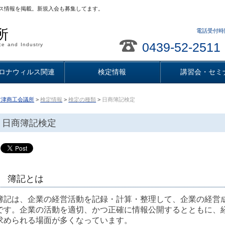
ス情報を掲載。新規入会も募集してます。
所
電話受付時間
0439-52-2511
e and Industry
ロナウィルス関連
検定情報
講習会・セミ
君津商工会議所
>
検定情報
>
検定の種類
>
日商簿記検定
日商簿記検定
簿記とは
簿記は、企業の経営活動を記録・計算・整理して、企業の経営
です。企業の活動を適切、かつ正確に情報公開するとともに、
求められる場面が多くなっています。