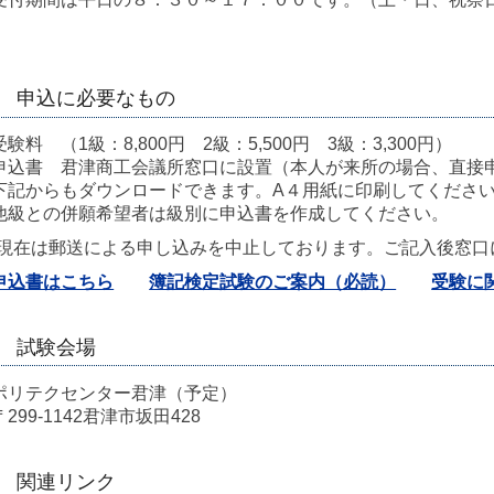
申込に必要なもの
受験料 （1級：8,800円 2級：5,500円 3級：3,300円）
申込書 君津商工会議所窓口に設置（本人が来所の場合、直接
下記からもダウンロードできます。A４用紙に印刷してくださ
他級との併願希望者は級別に申込書を作成してください。
(現在は郵送による申し込みを中止しております。ご記入後窓口
申込書はこちら
簿記検定試験のご案内（必読）
受験に
試験会場
ポリテクセンター君津（予定）
〒299-1142君津市坂田428
関連リンク