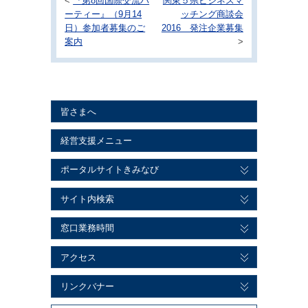
<
『第8回国際交流パ
関東５県ビジネスマ
ーティー』（9月14
ッチング商談会
日）参加者募集のご
2016 発注企業募集
案内
>
皆さまへ
経営支援メニュー
ポータルサイトきみなび
サイト内検索
窓口業務時間
アクセス
リンクバナー