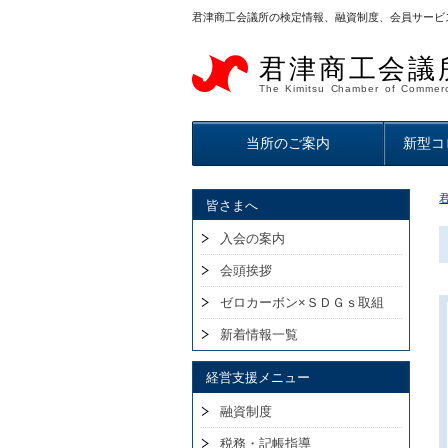
君津商工会議所の検定情報、融資制度、会員サービ
君津商工会議
The Kimitsu Chamber of Commerc
当所のご案内
新型コ
皆さまへ
入会の案内
会頭挨拶
ゼロカーボン×ＳＤＧｓ取組
新着情報一覧
経営支援メニュー
融資制度
税務・記帳指導