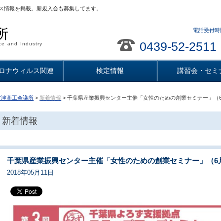
ス情報を掲載。新規入会も募集してます。
所
電話受付時間
0439-52-2511
e and Industry
ロナウィルス関連
検定情報
講習会・セミ
君津商工会議所
>
新着情報
> 千葉県産業振興センター主催「女性のための創業セミナー」（
新着情報
千葉県産業振興センター主催「女性のための創業セミナー」（6
2018年05月11日