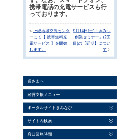
す。なお、スマートフォン、
携帯電話の充電サービスも行
っております。
<
上総地域交流センタ
9月14日(土)「きみつ
ーにて【 携帯無料充
創業セミナー」(2回
電サービス 】を開始
目)の【延期】につい
します。
て
>
皆さまへ
経営支援メニュー
ポータルサイトきみなび
サイト内検索
窓口業務時間