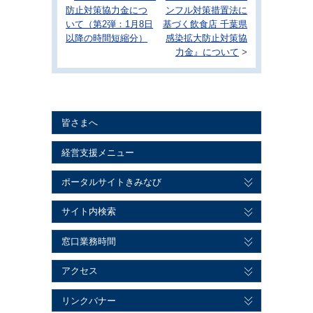
防止対策協力金につ
ンフル対策措置法に
いて（第2弾：1月8日
基づく飲食店 千葉県
以降の時間短縮分）
感染拡大防止対策協
力金』について
>
皆さまへ
経営支援メニュー
ポータルサイトきみなび
サイト内検索
窓口業務時間
アクセス
リンクバナー