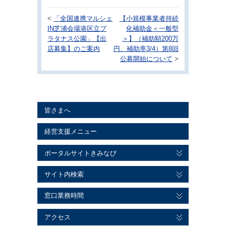
<
「全国連携マルシェ
【小規模事業者持続
IN芝浦会場港区立プ
化補助金＜一般型
ラタナス公園」【出
＞】（補助額200万
店募集】のご案内
円、補助率3/4）第8回
公募開始について
>
皆さまへ
経営支援メニュー
ポータルサイトきみなび
サイト内検索
窓口業務時間
アクセス