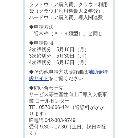
ソフトウェア購入費、クラウド利用
費（クラウド利用料最大２年分）、
ハードウェア購入費、導入関連費
◆申請方法
「通常枠（Ａ・Ｂ類型）」と同じ
◆申請期限
2次締切分 5月16日（月）
3次締切分 5月30日（月）
4次締切分 6月13日（月）
◆その他申請方法等詳細は
補助金特
設サイト
をご覧ください
◆問い合わせ先
サービス等生産性向上IT導入支援事
業 コールセンター
TEL 0570-666-424（通話料がかか
ります）
IP電話 042-303-9749
受付 9:30～17:30（土日、祝日を除
く）