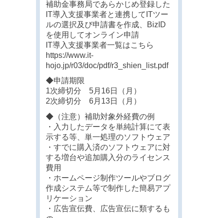
補助金事務局であらかじめ登録した
IT導入支援事業者と連携してITツー
ルの選択及び申請書を作成、BizID
を使用してオンライン申請
IT導入支援事業者一覧はこちら
https://www.it-
hojo.jp/r03/doc/pdf/r3_shien_list.pdf
◆申請期限
1次締切分 5月16日（月）
2次締切分 6月13日（月）
◆（注意）補助対象外経費の例
・入力したデータを単純計算にて表
示する等、単一処理のソフトウェア
・すでに購入済のソフトウェアに対
する増台や追加購入分のライセンス
費用
・ホームページ制作ツールやブログ
作成システム等で制作した簡易アプ
リケーション
・広告宣伝費、広告宣伝に類するも