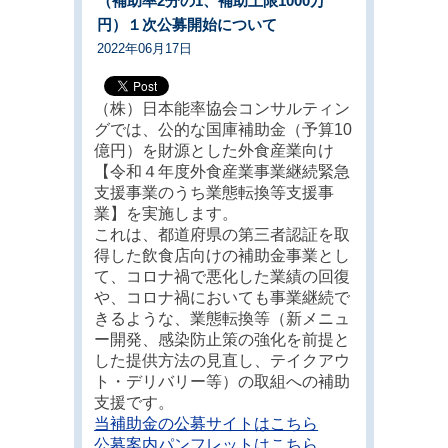
（補助率2分の1、補助上限1000万
円）１次公募開始について
2022年06月17日
（株）日本能率協会コンサルティン
グでは、公的な国庫補助金（予算10
億円）を財源とした外食産業向け
【令和４年度外食産業事業継続緊急
支援事業のうち業態転換等支援事
業】を実施します。
これは、都道府県の第三者認証を取
得した飲食店向けの補助金事業とし
て、コロナ禍で悪化した業績の回復
や、コロナ禍においても事業継続で
きるような、業態転換等（新メニュ
ー開発、感染防止策の強化を前提と
した提供方法の見直し、テイクアウ
ト・デリバリー等）の取組への補助
支援です。
当補助金の公募サイトはこちら
公募案内パンフレットはこちら