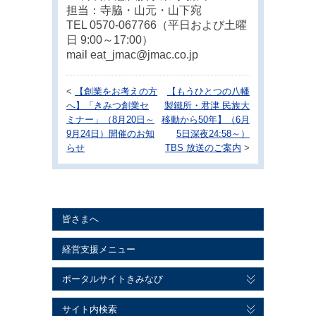
担当：寺脇・山元・山下宛
TEL 0570-067766（平日および土曜
日 9:00～17:00）
mail eat_jmac@jmac.co.jp
<
【創業をお考えの方
【もうひとつの八幡
へ】「きみつ創業セ
製鐵所・君津 民族大
ミナー」（8月20日～
移動から50年】（6月
9月24日）開催のお知
5日深夜24:58～）
らせ
TBS 放送のご案内
>
皆さまへ
経営支援メニュー
ポータルサイトきみなび
サイト内検索