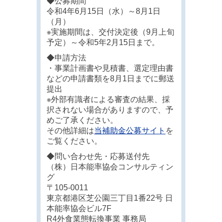
◆公募期間
令和4年6月15日（水）～8月1日
（月）
※実施期間は、交付決定後（9月上旬
予定）～令和5年2月15日まで。
◆申請方法
・事業計画書や見積書、選定理由書
などの申請書類を8月1日までに郵送
提出
※外部有識者による審査の結果、採
択されない場合がありますので、予
めご了承ください。
その他詳細は
当補助金公募サイト
を
ご覧ください。
◆問い合わせ先・応募送付先
（株）日本能率協会コンサルティン
グ
〒105-0011
東京都港区芝公園三丁目1番22号 日
本能率協会ビル7F
R4外食業態転換事業 事務局