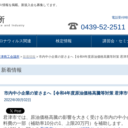
ス情報を掲載。新規入会も募集してます。
所
電話受付時間
0439-52-2511
e and Industry
ロナウィルス関連
検定情報
講習会・セミ
君津商工会議所
>
新着情報
> 市内中小企業の皆さまへ【令和4年度原油価格高騰等対策 君
新着情報
市内中小企業の皆さまへ【令和4年度原油価格高騰等対策 君津
2022年09月02日
君津市では、原油価格高騰の影響を大きく受ける市内の中小
料費の一部（補助率10分の1、上限20万円）を補助します。