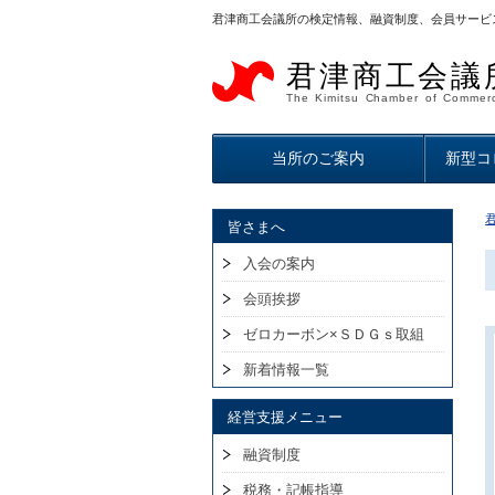
君津商工会議所の検定情報、融資制度、会員サービ
君津商工会議
The Kimitsu Chamber of Commerc
当所のご案内
新型コ
皆さまへ
入会の案内
会頭挨拶
ゼロカーボン×ＳＤＧｓ取組
新着情報一覧
経営支援メニュー
融資制度
税務・記帳指導