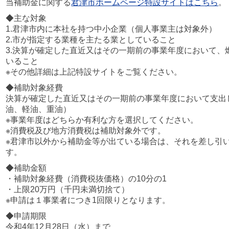
当補助金に関する
君津市ホームページ特設サイトはこちら
。
◆主な対象
1.君津市内に本社を持つ中小企業（個人事業主は対象外）
2.市が指定する業種を主たる業としていること
3.決算が確定した直近又はその一期前の事業年度において、
いること
※その他詳細は上記特設サイトをご覧ください。
◆補助対象経費
決算が確定した直近又はその一期前の事業年度において支出
油、軽油、重油）
※事業年度はどちらか有利な方を選択してください。
※消費税及び地方消費税は補助対象外です。
※君津市以外から補助金等が出ている場合は、それを差し引
す。
◆補助金額
・補助対象経費（消費税抜価格）の10分の1
・上限20万円（千円未満切捨て）
※申請は１事業者につき1回限りとなります。
◆申請期限
令和4年12月28日（水）まで