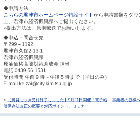
◆申請方法
こちらの君津市ホームページ特設サイト
から申請書類をダウ
上、君津市経済振興課へご提出ください。
※提出方法は、原則郵送でお願いします。
◆申込・問合せ先
〒299－1192
君津市久保2-13-1
君津市経済振興課
原油価格高騰対策助成金 担当
電話 0439-56-1531
受付時間 午前９時～午後５時まで（平日のみ）
E-mail keizai@city.kimitsu.lg.jp
<
【満員につき受付終了しました】9月21日開催「電子帳
事業者の皆様
簿保存法改正の概要と対応ポイント」セミナー