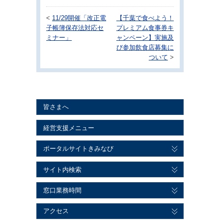
<
11/29開催「改正電
【千葉で食べよう！
子帳簿保存法対応セ
プレミアム食事券キ
ミナー」
ャンペーン】実施及
び参加飲食店募集に
ついて
>
皆さまへ
経営支援メニュー
ポータルサイトきみなび
サイト内検索
窓口業務時間
アクセス