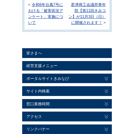
<
令和6年台風7号に
君津商工会議所青年
おける「被害状況ア
部【第11回きみコ
ンケート」実施につ
ン】が11月3日（日）
いて
に開催されます！
>
皆さまへ
経営支援メニュー
ポータルサイトきみなび
サイト内検索
窓口業務時間
アクセス
リンクバナー