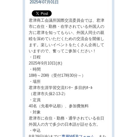
2025年07月01日
君津商工会議所国際交流委員会では、君津
市に在住・勤務・在学されている外国人の
方に君津を知ってもらい、外国人同士の親
睦を深めていただくための交流会を開催し
ます。楽しいイベントをたくさん企画して
いますので、奮ってご参加ください！
・日程
2025年9月10日(水)
・時間
18時～20時（受付17時30分～）
・場所
君津市生涯学習交流ｾﾝﾀｰ 多目的ﾎｰﾙ
（君津市久保2-13-2）
・定員
40名（先着申込順）、参加費無料
・対象
君津市に在住・勤務・通学されている在日
外国人の方で多少の日本語が話せる方。
・申込
8月29日(金)までに
専用WEBフォーム
、また