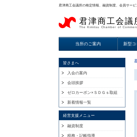
君津商工会議所の検定情報、融資制度、会員サービ
君津商工会議
The Kimitsu Chamber of Commerc
当所のご案内
新型コ
皆さまへ
入会の案内
会頭挨拶
ゼロカーボン×ＳＤＧｓ取組
新着情報一覧
経営支援メニュー
融資制度
税務・記帳指導