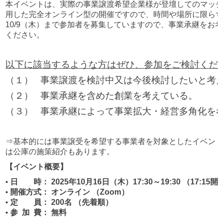
本イベントは、実際の事業譲渡希望企業様が登壇してのマッ
用した完全オンライン型の開催ですので、時間や場所に限ら
10/9（木）まで参加者を募集していますので、事業承継を
ください。
以下に該当するような方はぜひ、参加をご検討く
（１） 事業譲渡を検討中又は今後検討したいと考
（２） 事業承継を含めた創業を考えている。
（３） 事業承継によって事業拡大・経営多角化を
⇒基本的には事業譲受を希望する事業者を対象としたイベン
は公庫の施策紹介もあります。
【イベント概要】
•
日 時： 2025年10月16日（木）17:30～19:30
（17:1
•
開催方式： オンライン （Zoom）
•
定 員： 200名
（先着順）
•
参 加 費： 無料