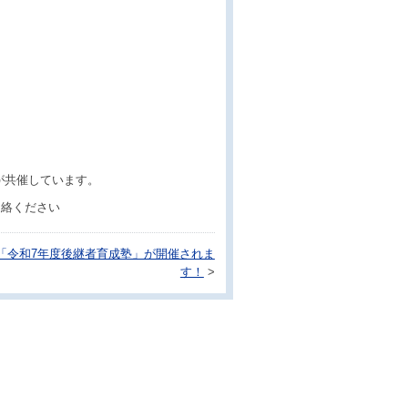
が共催しています。
ご連絡ください
「令和7年度後継者育成塾」が開催されま
す！
>