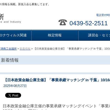
ス情報を掲載。新規入会も募集してます。
所
電話受付時間
0439-52-2511
e and Industry
ロナウィルス関連
検定情報
講習会・セミ
君津商工会議所
>
新着情報
> 【日本政策金融公庫主催】「事業承継マッチング in 千葉」10/1
新着情報
【日本政策金融公庫主催】「事業承継マッチング in 千葉」10/16
2025年08月27日
日本政策金融公庫主催の事業承継マッチングイベント「事業承