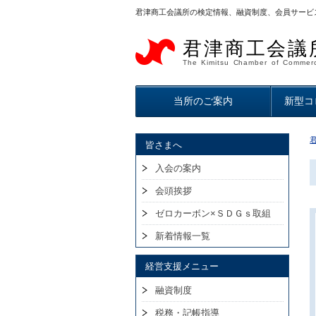
君津商工会議所の検定情報、融資制度、会員サービ
君津商工会議
The Kimitsu Chamber of Commerc
当所のご案内
新型コ
皆さまへ
入会の案内
会頭挨拶
ゼロカーボン×ＳＤＧｓ取組
新着情報一覧
経営支援メニュー
融資制度
税務・記帳指導