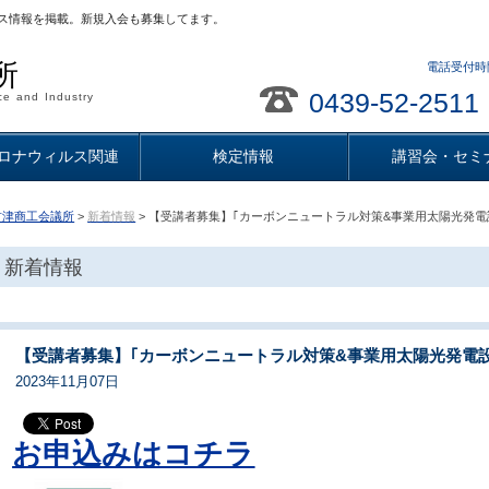
ス情報を掲載。新規入会も募集してます。
所
電話受付時間
0439-52-2511
e and Industry
ロナウィルス関連
検定情報
講習会・セミ
君津商工会議所
>
新着情報
> 【受講者募集】｢カーボンニュートラル対策&事業用太陽光発
新着情報
【受講者募集】｢カーボンニュートラル対策&事業用太陽光発電
2023年11月07日
お申込みはコチラ